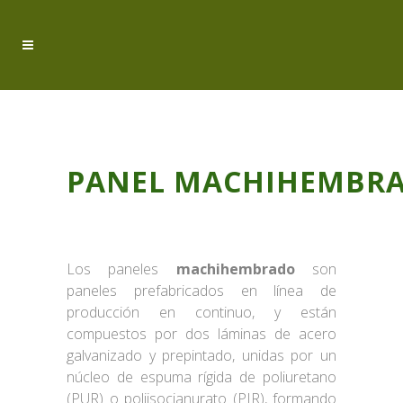
PANEL MACHIHEMBR
Los paneles
machihembrado
son
paneles prefabricados en línea de
producción en continuo, y están
compuestos por dos láminas de acero
galvanizado y prepintado, unidas por un
núcleo de espuma rígida de poliuretano
(PUR) o poliisocianurato (PIR), formando